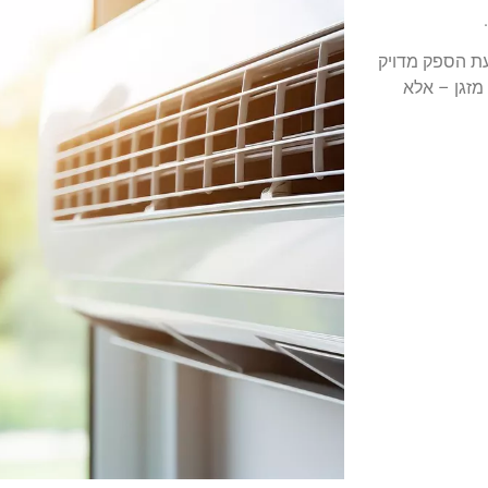
רת סוג המזגן (מפוצל, מיני מרכזי, VRF), קביעת הספק מדויק
זגן – אלא